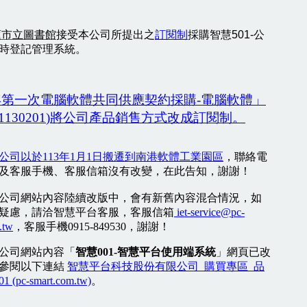
蓮市立圖書館
接受本公司所提出之
訂閱制
採購智慧501-公
時登記管理系統。
年第一次電腦
軟體
共同供應契約採購-電腦
軟體
」
1130201
)將公司產品銷售方式改成訂閱制。
公司以於113年1月1日搬遷到南港軟體工業園區
，聯絡電
及客服手機、客服信箱沒有改變，在此告知，謝謝！
公司網站內容陸續改版中，會有新舊內容混合情況，如
疑慮，請洽智慧平台客服，客服信箱
iet-service@pc-
.tw
，客服手機0915-849530，謝謝！
公司網站內容「
智慧001-智慧平台使用端系統
」網頁已改
參閱以下連結
智慧平台科技股份有限公司_購買專區_品
(pc-smart.com.tw)
。