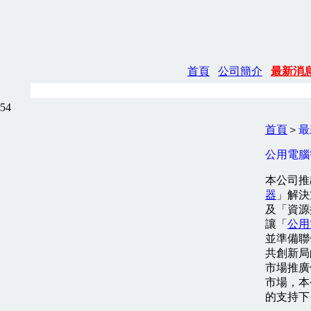
首頁
公司簡介
最新消
54
首頁
＞
最
公用電腦
本公司推
器
」解決
及「資源
讓「
公用
並準備聯
共創新局
市場推廣
市場，本
的支持下