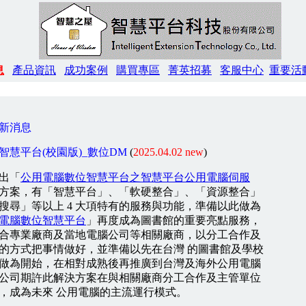
息
產品資訊
成功案例
購買專區
菁英招募
客服中心
重要活
新消息
智慧平台(校園版)_數位DM
(
2025.04.02 new
)
出「
公用電腦數位智慧平台之智慧平台公用電腦伺服
方案，有「智慧平台」、「軟硬整合」、「資源整合」
搜尋」等以上 4 大項特有的服務與功能，準備以此做為
電腦數位智慧平台
」再度成為圖書館的重要亮點服務，
合專業廠商及當地電腦公司等相關廠商，以分工合作及
的方式把事情做好，並準備以先在台灣 的圖書館及學校
做為開始，在相對成熟後再推廣到台灣及海外公用電腦
公司期許此解決方案在與相關廠商分工合作及主管單位
，成為未來 公用電腦的主流運行模式。