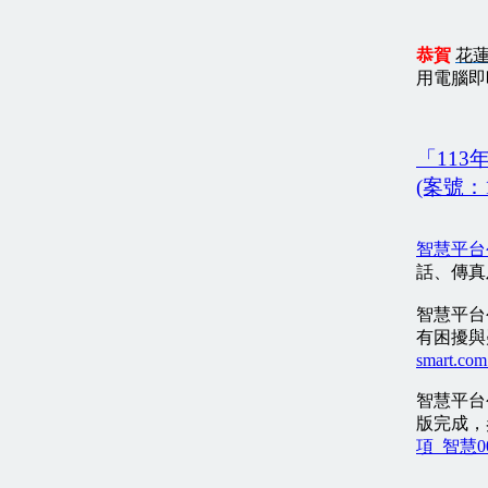
恭賀
花
用電腦即
「113
(案號：
智慧平台
話、傳真
智慧平台
有困擾與
smart.com
智慧平台
版完成，
項_智慧001 