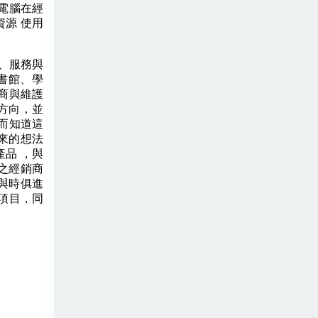
電腦在經
源 使用
。
、服務與
書館、學
商與維護
方向，並
而知道這
來的想法
品 ，與
之經銷商
與時俱進
項目，同