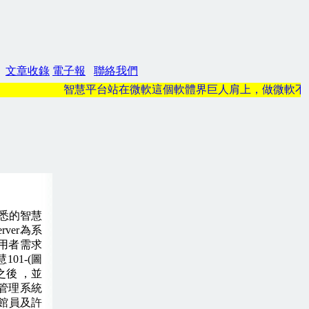
文章收錄
電子報
聯絡我們
智慧平台站在微軟這個軟體界巨人肩上，做微軟不想
熟悉的智慧
ver為系
用者需求
慧
101
-
(
圖
之後 ，並
管理系統
館員及許