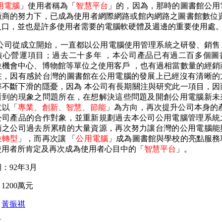
用電腦
」使用者稱為「
智慧平台
」的，因為，那時的圖書館公用
廠商的努力下，已成為使用者網際網路或館內網路之圖書館數位資
入口，並也是許多使用者需要的電腦軟硬體及週邊的重要使用處
公司從成立開始，一直都以公用電腦使用管理系統之研發、銷售
核心營運項目；過去二十多年 ，本公司產品已有過二百多個圖
位機會中心、博物館等單位之使用客戶 ，也有過相當數量的經銷
在，因有感於台灣的圖書館在公用電腦的發展上已經沒有清晰的
率不斷下滑的隱憂，因為 本公司有長期關注與研究此一項目，因
看到的現象之問題所在，在想解決這些問題及開創公用電腦新未
意以「
專業、創新、智慧、節能
」為方向，再次提升公司本身的產
公司產品的合作對象，並重新規劃過去本公司公用電腦管理系統
商之公司過去所累積的大量資源，再次努力讓台灣的公用電腦能
位轉型
」，而再次讓 「
公用電腦
」成為圖書館與學校的亮點服務
使用者所肯定及再次成為使用者心目中的「
智慧平台
」。
：92年3月
1200萬元
：
黃振祺