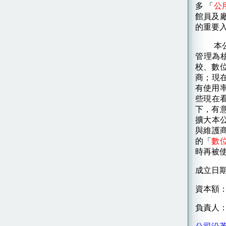
多 「
公
館員及
的重要
本
管理為
校、數
商；現
有使用
些現在
下，有
擴大本
與維護
的「
數
時再被
成立日期
資本額：
負責人